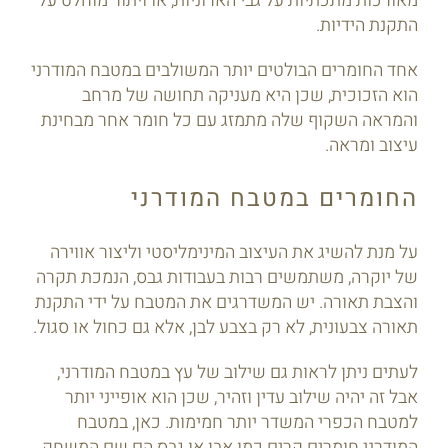
מאורכות מתכתיות על גבי הארוניות, או ויתור מוחלט על
התקנת הידיות.
אחד החומרים הבולטים יותר המשולבים במטבח המודרני
הוא הזכוכית, שכן היא מעניקה תחושה של מרחב
והמראה השקוף שלה מתמזג עם כל חומר אחר מבחינת
עיצוב ומראה.
החומרים במטבח המודרני
על מנת להשיג את העיצוב המינימליסטי וליצור אווירה
של יוקרה, משתמשים רבות בעבודות גבס, הנמכת תקרה
והצבת תאורה. יש המשדרגים את המטבח על ידי התקנת
תאורה צבעונית, לא רק בצבע לבן, אלא גם כחול או סגול.
לעתים ניתן לראות גם שילוב של עץ במטבח המודרני,
אבל זה יהיה שילוב עדין וזהיר, שכן הוא אופייני יותר
למטבח הכפרי המשדר יותר חמימות. כאן, במטבח
המודרני חומרים קרים כמו אבן או גבס הם שם המשחק.