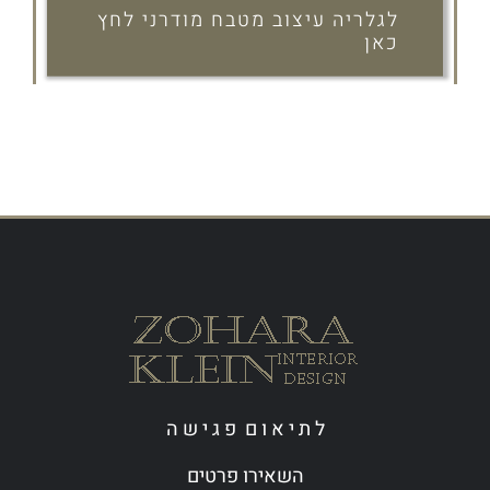
לגלריה עיצוב מטבח מודרני לחץ
כאן
ל ת י א ו ם פ ג י ש ה
השאירו פרטים