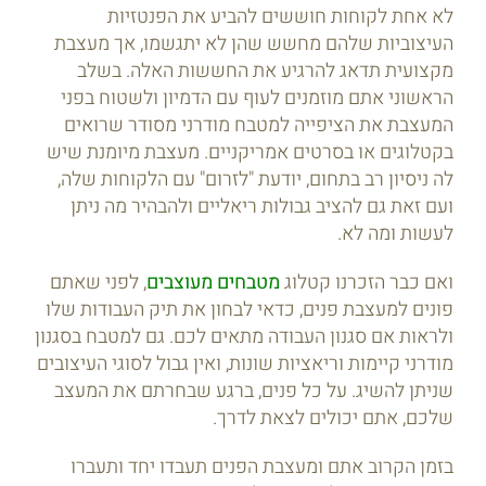
לא אחת לקוחות חוששים להביע את הפנטזיות
העיצוביות שלהם מחשש שהן לא יתגשמו, אך מעצבת
מקצועית תדאג להרגיע את החששות האלה. בשלב
הראשוני אתם מוזמנים לעוף עם הדמיון ולשטוח בפני
המעצבת את הציפייה למטבח מודרני מסודר שרואים
בקטלוגים או בסרטים אמריקניים. מעצבת מיומנת שיש
לה ניסיון רב בתחום, יודעת "לזרום" עם הלקוחות שלה,
ועם זאת גם להציב גבולות ריאליים ולהבהיר מה ניתן
לעשות ומה לא.
ואם כבר הזכרנו קטלוג
מטבחים מעוצבים
, לפני שאתם
פונים למעצבת פנים, כדאי לבחון את תיק העבודות שלו
ולראות אם סגנון העבודה מתאים לכם. גם למטבח בסגנון
מודרני קיימות וריאציות שונות, ואין גבול לסוגי העיצובים
שניתן להשיג. על כל פנים, ברגע שבחרתם את המעצב
שלכם, אתם יכולים לצאת לדרך.
בזמן הקרוב אתם ומעצבת הפנים תעבדו יחד ותעברו