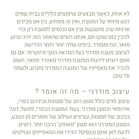
לא אחת, כאשר מבצעים שיפוצים כלליים בבית שמים
דגש מיוחד על המטבח, ואין זה מפתיע. בין אם מכינים
ארוחת ערב מושקעת ובין אם נכנסים למטבח רק כדי
להכין כוס שוקו חם, אנחנו רוצים שהאזור הזה יהיה נגיש,
מואר, נוח ומסודר. בימינו עולה יותר ויותר הדרישה
לעיצוב מטבח מודרני בעל המראה הנקי והיוקרתי. אם גם
אתם רוצים ליהנות ממטבח מודרני מאוורר ומואר, חשוב
להכיר את מאפייניו של המטבח המודרני מקרוב ולעמוד
על טיבו.
עיצוב מודרני – מה זה אומר ?
עיצוב פנים כולל מגוון רחב של סגנונות וביניהם כפרי,
אירופאי וכמובן מודרני. בעוד המטבח הכפרי, למשל, דוגל
בגיבוב של תמונות, עציצים ושילוב של חומרים מן הטבע,
הסגנון המודרני הוא סגנון "מאופק" הרבה יותר. רוצים
לדעת לאן אתם נכנסים? הכירו את המאפיינים הבולטים